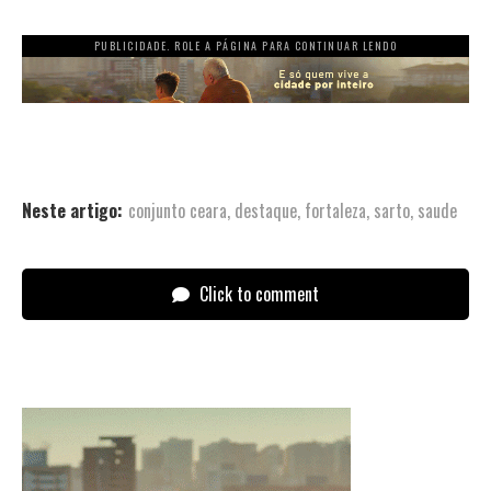
PUBLICIDADE. ROLE A PÁGINA PARA CONTINUAR LENDO
Neste artigo:
conjunto ceara
,
destaque
,
fortaleza
,
sarto
,
saude
Click to comment