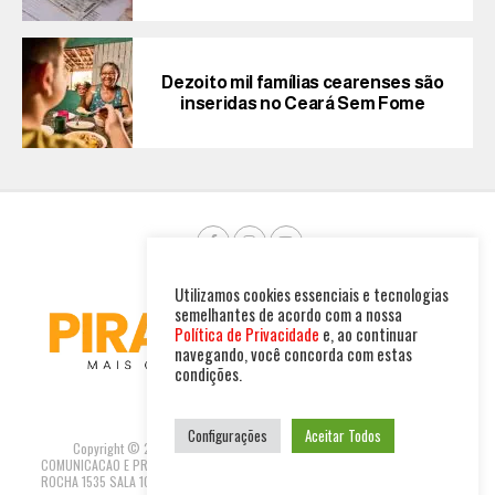
Dezoito mil famílias cearenses são
inseridas no Ceará Sem Fome
Utilizamos cookies essenciais e tecnologias
semelhantes de acordo com a nossa
Política de Privacidade
e, ao continuar
navegando, você concorda com estas
condições.
Configurações
Aceitar Todos
Copyright © 2025. Todos os direitos reservados. PIRAMBU NEWS
COMUNICACAO E PRODUTOS LTDA | CNPJ: 47.694.733/0001-37 R GUILHERME
ROCHA 1535 SALA 10 - FORTALEZA-CEARÁ REDACAO@PIRAMBUNEWS.COM.BR