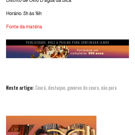
Distrito de Olho D’água da Bica
Horário: 8h às 16h
Fonte da matéria
PUBLICIDADE. ROLE A PÁGINA PARA CONTINUAR LENDO
Neste artigo:
Ceará
,
destaque
,
governo do ceara
,
não para