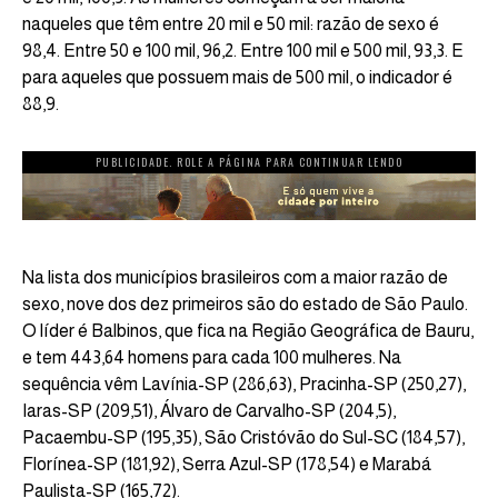
naqueles que têm entre 20 mil e 50 mil: razão de sexo é
98,4. Entre 50 e 100 mil, 96,2. Entre 100 mil e 500 mil, 93,3. E
para aqueles que possuem mais de 500 mil, o indicador é
88,9.
PUBLICIDADE. ROLE A PÁGINA PARA CONTINUAR LENDO
Na lista dos municípios brasileiros com a maior razão de
sexo, nove dos dez primeiros são do estado de São Paulo.
O líder é Balbinos, que fica na Região Geográfica de Bauru,
e tem 443,64 homens para cada 100 mulheres. Na
sequência vêm Lavínia-SP (286,63), Pracinha-SP (250,27),
Iaras-SP (209,51), Álvaro de Carvalho-SP (204,5),
Pacaembu-SP (195,35), São Cristóvão do Sul-SC (184,57),
Florínea-SP (181,92), Serra Azul-SP (178,54) e Marabá
Paulista-SP (165,72).