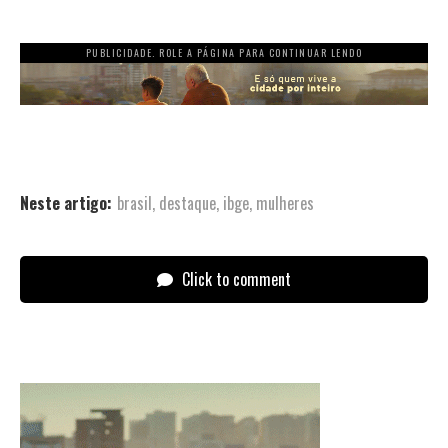
PUBLICIDADE. ROLE A PÁGINA PARA CONTINUAR LENDO
Neste artigo:
brasil
,
destaque
,
ibge
,
mulheres
Click to comment