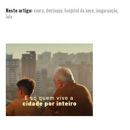
Neste artigo:
ceara
,
destaque
,
hospital da uece
,
inaguruação
,
lula