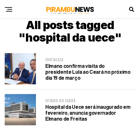
All posts tagged
"hospital da uece"
FORTALEZA
Elmano confirma visita do
presidente Lula ao Ceará no próximo
dia 19 de março
ESTADO DO CEARÁ
Hospital da Uece será inaugurado em
fevereiro, anuncia governador
Elmano de Freitas