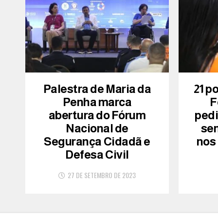
Palestra de Maria da
21 p
Penha marca
F
abertura do Fórum
ped
Nacional de
se
Segurança Cidadã e
nos
Defesa Civil
27 DE SETEMBRO DE 2023