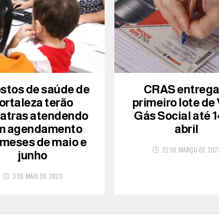
ostos de saúde de
CRAS entreg
ortaleza terão
primeiro lote de
iatras atendendo
Gás Social até 1
m agendamento
abril
 meses de maio e
22 DE MARÇO DE 202
junho
3 DE MAIO DE 2023