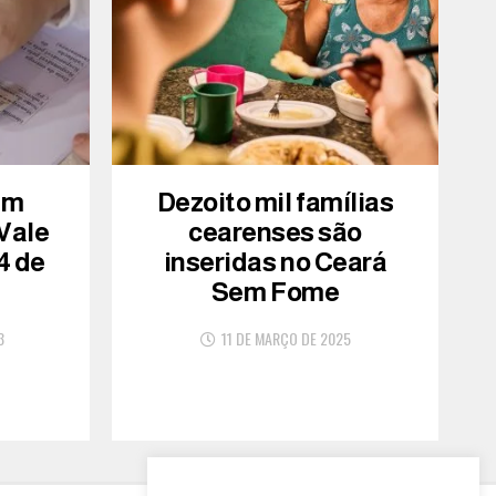
am
Dezoito mil famílias
 Vale
cearenses são
4 de
inseridas no Ceará
Sem Fome
3
11 DE MARÇO DE 2025