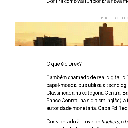
Confira como vai funcionar a nova moe
PUBLICIDADE. ROL
O que é o Drex?
Também chamado de real digital, o 
papel-moeda, que utiliza a tecnolog
Classificada na categoria Central B
Banco Central, na sigla em inglês), a
autoridade monetária. Cada R$ 1 equ
Considerado à prova de
hackers
, o
b