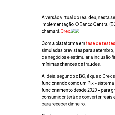
A versão virtual do real deu, nesta 
implementação. O Banco Central (BC)
chamará
Drex
.
Com a plataforma em
fase de teste
simuladas previstas para setembro, o
de negócios e estimular a inclusão 
mínimas chances de fraudes.
A ideia, segundo o BC, é que o Drex 
funcionando como um Pix – sistema 
funcionamento desde 2020 – para gr
consumidor terá de converter reais e
para receber dinheiro.