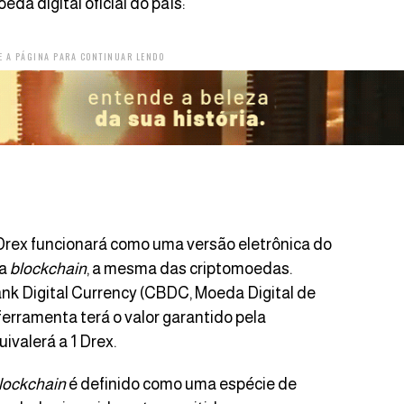
da digital oficial do país:
E A PÁGINA PARA CONTINUAR LENDO
Drex funcionará como uma versão eletrônica do
ia
blockchain
, a mesma das criptomoedas.
ank Digital Currency (CBDC, Moeda Digital de
 ferramenta terá o valor garantido pela
ivalerá a 1 Drex.
lockchain
é definido como uma espécie de