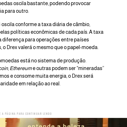
oedas oscila bastante, podendo provocar
a para outro.
 oscila conforme a taxa diária de câmbio,
las políticas econômicas de cada país. A taxa
a diferença para operações entre países
s, o Drex valerá o mesmo que o papel-moeda.
tomoedas está no sistema de produção.
coin
,
Ethereum
e outras podem ser “mineradas”
mos e consome muita energia, o Drex será
aridade em relação ao real.
E A PÁGINA PARA CONTINUAR LENDO