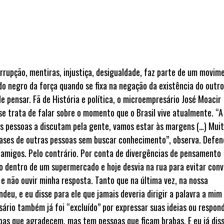
corrupção, mentiras, injustiça, desigualdade, faz parte de um movim
do negro da força quando se fixa na negação da existência do outro
 pensar. Fã de História e política, o microempresário José Moacir
se trata de falar sobre o momento que o Brasil vive atualmente. “A
ras pessoas a discutam pela gente, vamos estar às margens (…) Mui
frases de outras pessoas sem buscar conhecimento”, observa. Defen
 amigos. Pelo contrário. Por conta de divergências de pensamento
o dentro de um supermercado e hoje desvia na rua para evitar conv
as e não ouvir minha resposta. Tanto que na última vez, na nossa
deu, e eu disse para ele que jamais deveria dirigir a palavra a mim
ário também já foi “excluído” por expressar suas ideias ou respon
oas que agradecem, mas tem pessoas que ficam brabas. E eu já diss