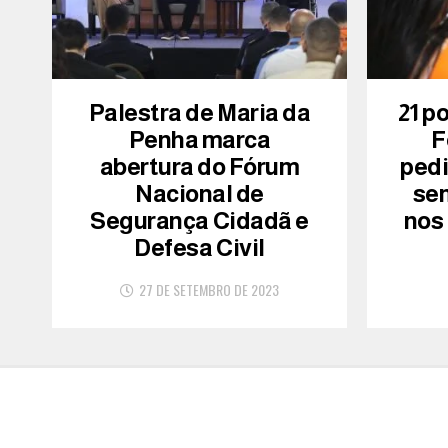
Palestra de Maria da
21 p
Penha marca
F
abertura do Fórum
ped
Nacional de
se
Segurança Cidadã e
nos
Defesa Civil
27 DE SETEMBRO DE 2023