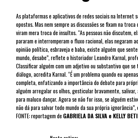
As plataformas e aplicativos de redes sociais na Internet
opostos. Mas nem sempre as discussões se fixam na troca d
viram mera troca de insultos. “As pessoas não discutem, el
pararam e interromperam o fluxo racional, elas negaram ao
opinião política, esbraveja e baba, existe alguém que sen
mundo, desabe”, reflete o historiador Leandro Karnal, pro
Classificar alguém com um adjetivo ou substantivo que se 
diálogo, acredita Karnal. “É um problema quando eu apenas 
completa, enfatizando a importância do debate para própr
alguém arregalar os olhos, gesticular bravamente, saliva
para maluco dançar. Agora se não for isso, se alguém esti
não dá para salvar todo mundo da sua própria ignorância”,
FONTE: reportagem de
GABRIELA DA SILVA e KELLY BET