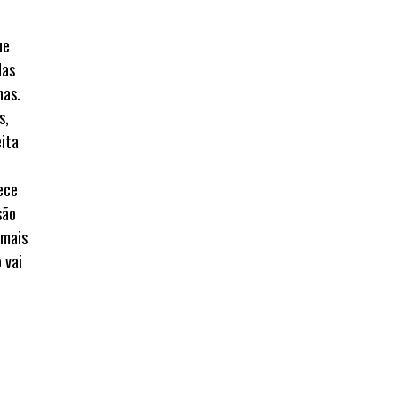
ue
das
nas.
s,
eita
ece
são
 mais
 vai