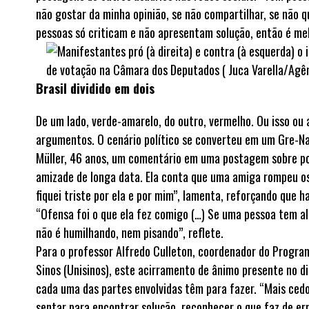
não gostar da minha opinião, se não compartilhar, se não q
pessoas só criticam e não apresentam solução, então é me
Brasil dividido em dois
De um lado, verde-amarelo, do outro, vermelho. Ou isso ou
argumentos. O cenário político se converteu em um Gre-Nal
Müller, 46 anos, um comentário em uma postagem sobre pol
amizade de longa data. Ela conta que uma amiga rompeu os
fiquei triste por ela e por mim”, lamenta, reforçando que 
“Ofensa foi o que ela fez comigo (…) Se uma pessoa tem a
não é humilhando, nem pisando”, reflete.
Para o professor Alfredo Culleton, coordenador do Program
Sinos (Unisinos), este acirramento de ânimo presente no di
cada uma das partes envolvidas têm para fazer. “Mais cedo
sentar para encontrar solução, reconhecer o que faz de er