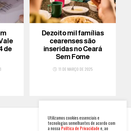
am
Dezoito mil famílias
 Vale
cearenses são
4 de
inseridas no Ceará
Sem Fome
3
11 DE MARÇO DE 2025
Utilizamos cookies essenciais e
tecnologias semelhantes de acordo com
a nossa
Política de Privacidade
e, ao