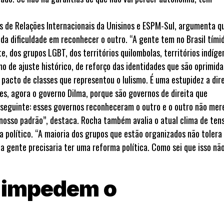
os de Relações Internacionais da Unisinos e ESPM-Sul, argumenta q
a dificuldade em reconhecer o outro. “A gente tem no Brasil tími
, dos grupos LGBT, dos territórios quilombolas, territórios indíge
o de ajuste histórico, de reforço das identidades que são oprimida
o pacto de classes que representou o lulismo. É uma estupidez a dir
tes, agora o governo Dilma, porque são governos de direita que
 seguinte: esses governos reconheceram o outro e o outro não mer
 nosso padrão”, destaca. Rocha também avalia o atual clima de ten
político. “A maioria dos grupos que estão organizados não tolera
a gente precisaria ter uma reforma política. Como sei que isso não
 impedem o