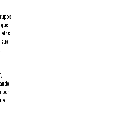
grupos
 que
 elas
 sua
u
o
,
uando
ambor
que