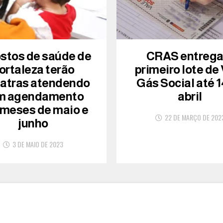
ostos de saúde de
CRAS entreg
ortaleza terão
primeiro lote de
iatras atendendo
Gás Social até 1
m agendamento
abril
 meses de maio e
22 DE MARÇO DE 202
junho
3 DE MAIO DE 2023