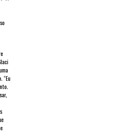
re
laci
 uma
. “Eu
nto.
sar,
os
ue
ue