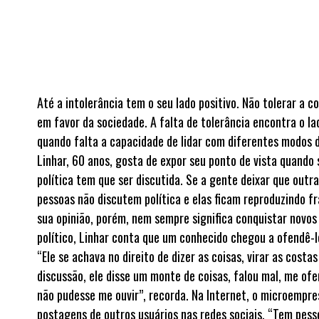
Até a intolerância tem o seu lado positivo. Não tolerar a 
em favor da sociedade. A falta de tolerância encontra o la
quando falta a capacidade de lidar com diferentes modos de
Linhar, 60 anos, gosta de expor seu ponto de vista quando 
política tem que ser discutida. Se a gente deixar que out
pessoas não discutem política e elas ficam reproduzindo 
sua opinião, porém, nem sempre significa conquistar novos
político, Linhar conta que um conhecido chegou a ofendê-l
“Ele se achava no direito de dizer as coisas, virar as cost
discussão, ele disse um monte de coisas, falou mal, me ofen
não pudesse me ouvir”, recorda. Na Internet, o microempres
postagens de outros usuários nas redes sociais. “Tem pess