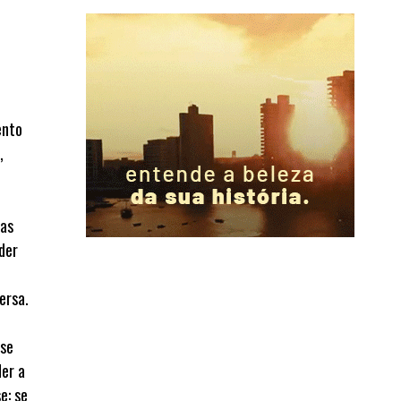
ento
,
tas
der
ersa.
 se
der a
e: se