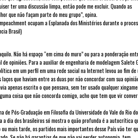
uiser ter uma discussão limpa, então pode me excluir. Quando as
lhor que não façam parte do meu grupo”, opina.
 aquilo. Não há espaço “em cima do muro” ou para a ponderação ent
 de opiniões. Para a auxiliar de engenharia de modelagem Salete G
ítica em um perfil em uma rede social na Internet levou ao fim de
 laços que haviam entre as duas por não concordar com sua opinião
havia apenas escrito o que pensava, sem ter usado qualquer xingame
lguma coisa que não concorda comigo, acho que tem que vir conver
a de Pós-Graduação em Filosofia da Universidade do Vale do Rio d
a a dia dos brasileiros só mostra o quão profunda é a autocrítica q
 ou mais tarde, os partidos mais importantes desse País vão ter q
rado. Se não há garantias de que não vai perder autonomia, tem