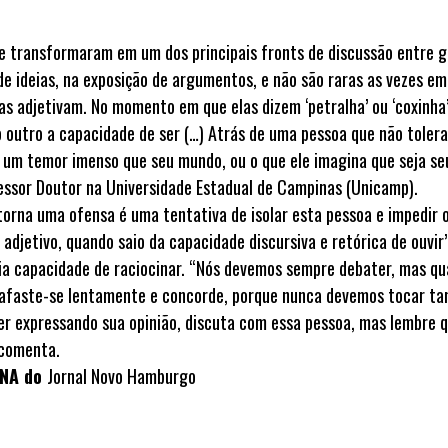
 se transformaram em um dos principais fronts de discussão entre 
e ideias, na exposição de argumentos, e não são raras as vezes em
as adjetivam. No momento em que elas dizem ‘petralha’ ou ‘coxinha’
 outro a capacidade de ser (…) Atrás de uma pessoa que não tolera
te um temor imenso que seu mundo, ou o que ele imagina que seja se
fessor Doutor na Universidade Estadual de Campinas (Unicamp).
torna uma ofensa é uma tentativa de isolar esta pessoa e impedir 
adjetivo, quando saio da capacidade discursiva e retórica de ouvir”
ia capacidade de raciocinar. “Nós devemos sempre debater, mas q
r, afaste-se lentamente e concorde, porque nunca devemos tocar t
ver expressando sua opinião, discuta com essa pessoa, mas lembre 
 comenta.
INA do
Jornal Novo Hamburgo