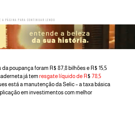
E A PÁGINA PARA CONTINUAR LENDO
s da poupança foram R$ 87,8 bilhões e R$ 15,5
caderneta já tem
resgate líquido de R
$
78,5
ques está a manutenção da Selic – a taxa básica
a aplicação em investimentos com melhor