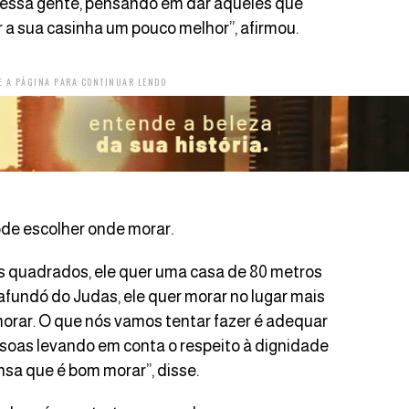
nessa gente, pensando em dar àqueles que
er a sua casinha um pouco melhor”, afirmou.
E A PÁGINA PARA CONTINUAR LENDO
ode escolher onde morar.
s quadrados, ele quer uma casa de 80 metros
fundó do Judas, ele quer morar no lugar mais
orar. O que nós vamos tentar fazer é adequar
soas levando em conta o respeito à dignidade
sa que é bom morar”, disse.