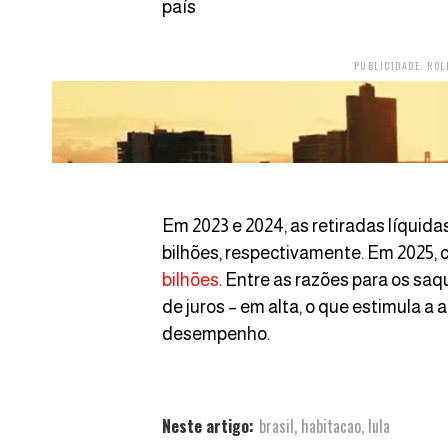
país
PUBLICIDADE. ROL
Em 2023 e 2024, as retiradas líquida
bilhões, respectivamente. Em 2025, 
bilhões
. Entre as razões para os sa
de juros – em alta, o que estimula 
desempenho.
Neste artigo:
brasil
,
habitacao
,
lula