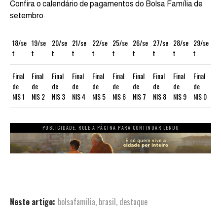
Confira o calendário de pagamentos do Bolsa Família de
setembro:
18/se
19/se
20/se
21/se
22/se
25/se
26/se
27/se
28/se
29/se
t
t
t
t
t
t
t
t
t
t
Final
Final
Final
Final
Final
Final
Final
Final
Final
Final
de
de
de
de
de
de
de
de
de
de
NIS 1
NIS 2
NIS 3
NIS 4
NIS 5
NIS 6
NIS 7
NIS 8
NIS 9
NIS 0
PUBLICIDADE. ROLE A PÁGINA PARA CONTINUAR LENDO
Neste artigo:
bolsafamilia
,
brasil
,
destaque