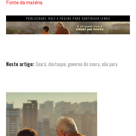
Fonte da matéria
PUBLICIDADE. ROLE A PÁGINA PARA CONTINUAR LENDO
Neste artigo:
Ceará
,
destaque
,
governo do ceara
,
não para