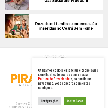
Gás Social até 14 de abril
Dezoito mil famílias cearenses são
inseridas no Ceará Sem Fome
Utilizamos cookies essenciais e tecnologias
semelhantes de acordo com a nossa
Política de Privacidade
e, ao continuar
navegando, você concorda com estas
condições.
Configurações
Aceitar Todos
Copyright © 2025. Todos os direitos reservados. PIRAMBU NEWS
COMUNICACAO E PRODUTOS LTDA | CNPJ: 47.694.733/0001-37 R GUILHERME