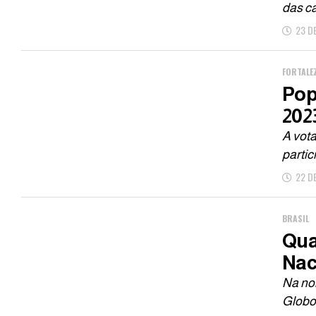
das ca
23 D
FORTALE
Pop
202
A vota
partic
22 D
BRASIL
Qua
Nac
Na noi
Globo)