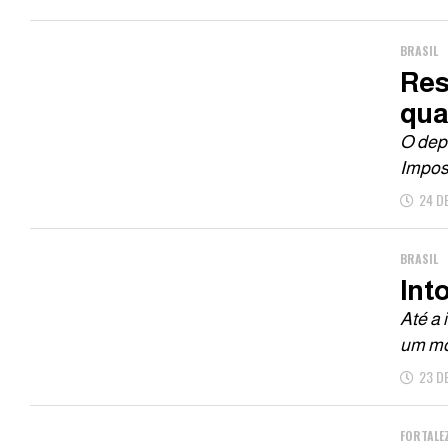
BRASIL
Res
quar
O depó
Impost
24 D
BRASIL
Int
Até a 
um mo
23 D
FORTALE