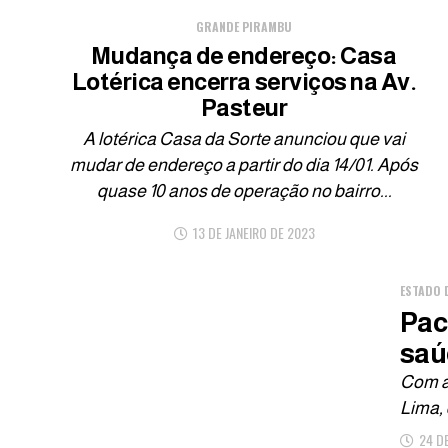
GRANDE PIRAMBU
Mudança de endereço: Casa
Lotérica encerra serviços na Av.
Pasteur
A lotérica Casa da Sorte anunciou que vai
mudar de endereço a partir do dia 14/01. Após
quase 10 anos de operação no bairro...
13 DE JANEIRO DE 2023
ESTADO 
Pac
saú
Com a 
Lima, 
24 D