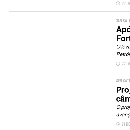
22 D
SEM CAT
Apó
For
O leva
Petról
22 D
SEM CAT
Pro
câm
O proj
avanç
21 D