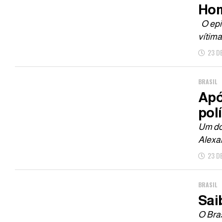
Hom
O epi
vítima
23 D
BRASIL
Apó
polí
Um do
Alexan
23 D
BRASIL
Sai
O Bras