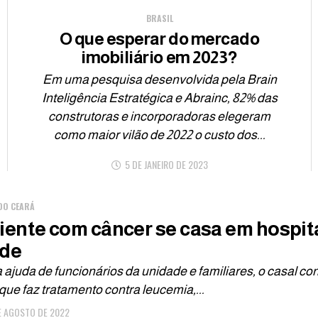
BRASIL
O que esperar do mercado
imobiliário em 2023?
Em uma pesquisa desenvolvida pela Brain
Inteligência Estratégica e Abrainc, 82% das
construtoras e incorporadoras elegeram
como maior vilão de 2022 o custo dos...
5 DE JANEIRO DE 2023
DO CEARÁ
iente com câncer se casa em hospita
de
ajuda de funcionários da unidade e familiares, o casal con
que faz tratamento contra leucemia,...
E AGOSTO DE 2022