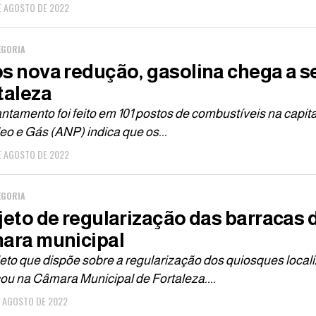
E AGOSTO DE 2022
EGORIA
s nova redução, gasolina chega a se
taleza
ntamento foi feito em 101 postos de combustíveis na capi
eo e Gás (ANP) indica que os...
E AGOSTO DE 2022
EGORIA
jeto de regularização das barracas
ara municipal
eto que dispõe sobre a regularização dos quiosques local
ou na Câmara Municipal de Fortaleza....
E AGOSTO DE 2022