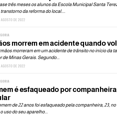
ase três meses os alunos da Escola Municipal Santa Terez
transtorno da reforma do local....
E AGOSTO DE 2022
EGORIA
ãos morrem em acidente quando vol
rmãos morreram em um acidente de trânsito no início da tar
or de Minas Gerais. Segundo...
E AGOSTO DE 2022
EGORIA
em é esfaqueado por companheira a
ular
em de 22 anos foi esfaqueado pela companheira, 23, no in
o uso do seu aparelho...