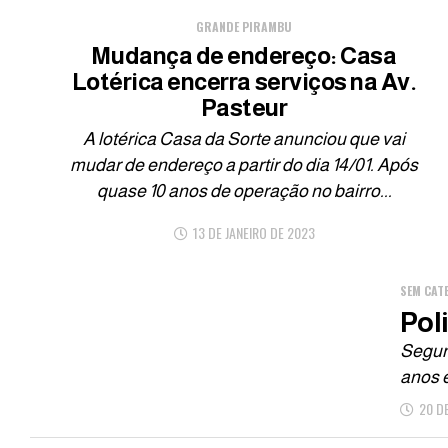
GRANDE PIRAMBU
Mudança de endereço: Casa
Lotérica encerra serviços na Av.
Pasteur
A lotérica Casa da Sorte anunciou que vai
mudar de endereço a partir do dia 14/01. Após
quase 10 anos de operação no bairro...
13 DE JANEIRO DE 2023
SEM CAT
Pol
Segund
anos é
20 D