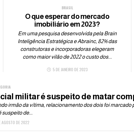
BRASIL
O que esperar do mercado
imobiliário em 2023?
Em uma pesquisa desenvolvida pela Brain
Inteligência Estratégica e Abrainc, 82% das
construtoras e incorporadoras elegeram
como maior vilão de 2022 o custo dos...
5 DE JANEIRO DE 2023
EGORIA
icial militar é suspeito de matar co
o irmão da vítima, relacionamento dos dois foi marcado por
 suspeito de...
E AGOSTO DE 2022