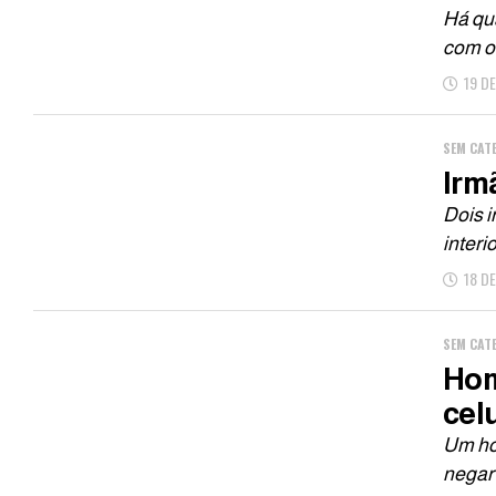
Há qu
com o 
19 D
SEM CAT
Irm
Dois i
interi
18 D
SEM CAT
Hom
cel
Um hom
negar 