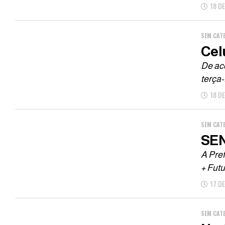
18 D
SEM CAT
Cel
De ac
terça-
18 D
SEM CAT
SEN
A Pref
+ Futu
17 D
SEM CAT