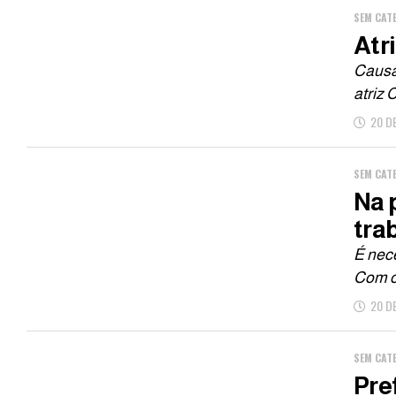
SEM CAT
Atr
Causa 
atriz 
20 D
SEM CAT
Na 
tra
É nece
Com o 
20 D
SEM CAT
Pre