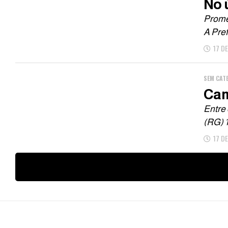
No 
Promes
A Pref
17 D
SEM CAT
Cam
Entre 
(RG) 1
17 D