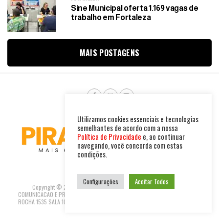
Sine Municipal oferta 1.169 vagas de
trabalho em Fortaleza
MAIS POSTAGENS
Utilizamos cookies essenciais e tecnologias
semelhantes de acordo com a nossa
Política de Privacidade
e, ao continuar
navegando, você concorda com estas
condições.
Configurações
Aceitar Todos
Copyright © 2025. Todos os direitos reservados. PIRAMBU NEWS
COMUNICACAO E PRODUTOS LTDA | CNPJ: 47.694.733/0001-37 R GUILHERME
ROCHA 1535 SALA 10 - FORTALEZA-CEARÁ REDACAO@PIRAMBUNEWS.COM.BR